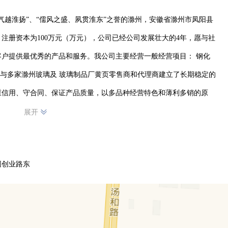
气越淮扬”、“儒风之盛、夙贯淮东”之誉的滁州，安徽省滁州市凤阳县
成立，注册资本为100万元（万元），公司已经公司发展壮大的4年，愿与社
户提供最优秀的产品和服务。我公司主要经营一般经营项目： 钢化
司与多家滁州玻璃及 玻璃制品厂黄页零售商和代理商建立了长期稳定的
重信用、守合同、保证产品质量，以多品种经营特色和薄利多销的原
实、致力服务、唯求满意”的企业宗旨，全力跟随客户需求，不断进行
展开
园创业路东