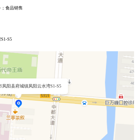
务；食品销售
-S5
凤阳县府城镇凤阳云水湾S1-S5