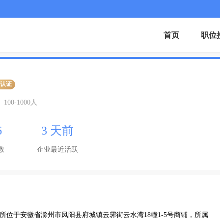
首页
职位
业认证
100-1000人
6
3 天前
数
企业最近活跃
营场所位于安徽省滁州市凤阳县府城镇云霁街云水湾18幢1-5号商铺，所属