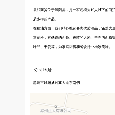
袁和商贸位于凤阳县，是一家规模为10人以下的商
质多样的产品。

在粮油方面，我们精心挑选各类优质油品，涵盖大
富多样，有劲道的面条、香软的大米、营养的面粉
味品、干货等，为家庭厨房和餐饮行业增添美味。

公司始终秉持诚信经营的理念，严格把控产品质量
们赢得了众多客户的信赖与支持。无论是个人消费
公司地址
加便捷。袁和商贸将继续深耕粮油、米面/副食品市
滁州市凤阳县钟离大道东南侧
和服务，努力成为值得信赖的商贸伙伴。