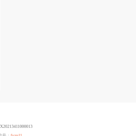
X20213411000013
信号：
fyzp11