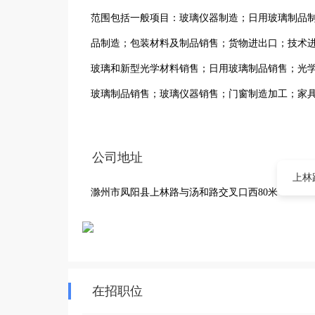
范围包括一般项目：玻璃仪器制造；日用玻璃制品
品制造；包装材料及制品销售；货物进出口；技术
玻璃和新型光学材料销售；日用玻璃制品销售；光
玻璃制品销售；玻璃仪器销售；门窗制造加工；家
除外）；玩具制造；颜料制造；日用化学产品制造
制造；日用杂品制造；电子专用材料制造；厨具卫
公司地址
及复合材料销售；太阳能热发电产品销售；电子元
上林
滁州市凤阳县上林路与汤和路交叉口西80米
件销售；铸造用造型材料销售；厨具卫具及日用杂
隔热和隔音材料销售；水泥制品销售；日用杂品销
具销售；工艺美术品及礼仪用品销售（象牙及其制
能量回收系统研发；资源再生利用技术研发；机械
在招职位
压延加工；金属表面处理及热处理加工；喷涂加工