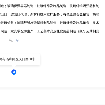
制造；玻璃保温容器制造；玻璃纤维及制品制造；玻璃纤维增强塑料制
进出口；进出口代理；新材料技术推广服务；有色金属合金销售；功能
学玻璃销售；玻璃纤维增强塑料制品销售；玻璃纤维及制品销售；技术
具制造；家具零配件生产；工艺美术品及礼仪用品制造（象牙及其制品
；制镜及类似品加工；真空镀膜加工；金属工具制造；模具制造；眼镜
展开
具及日用杂品批发；非金属矿及制品销售；建筑材料销售；高性能纤维
器件批发；太阳能热发电装备销售；光伏设备及元器件销售；家具零配
路与汤和路交叉口西80米
品零售；模具销售；门窗销售；光学仪器销售；非电力家用器具销售；
售；玩具销售；茶具销售；耐火材料销售；日用化学产品销售；金属工
品除外）；光伏发电设备租赁；新材料技术研发；新兴能源技术研发；
设备研发；碳纤维再生利用技术研发；软件开发；电镀加工；有色金属
；激光打标加工；再生资源销售（除许可业务外，可自主依法经营法律