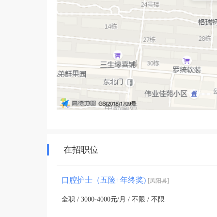
矫正牙：近10年的正畸科室经验累积，累计正畸案例近2
四、价格上：

1、格瑞特（佰斯特）凤阳患者最多，直接对接厂家
2、部分材料（比如植体）区域手术权，很多口腔机
格在同类医疗机构中是便宜的；

在招职位
五、设备上：

口腔护士（五险+年终奖)
[凤阳县]
全职 / 3000-4000元/月 / 不限 / 不限
1、行业顶端高配口腔治疗仪器，包括大视野CT、