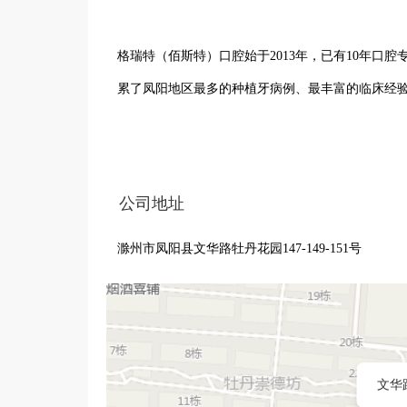
格瑞特（佰斯特）口腔始于2013年，已有10年口
累了凤阳地区最多的种植牙病例、最丰富的临床经验
二、规模上：

公司地址
截至目前已有2家分院。集团院区总占地近1000平方
滁州市凤阳县文华路牡丹花园147-149-151号
是目前凤阳很大，规模很高的民营口腔服务机构。

   三、大病种数量上：

种植牙：一共种植过的牙齿将近3000颗。其中李扬院
文华路