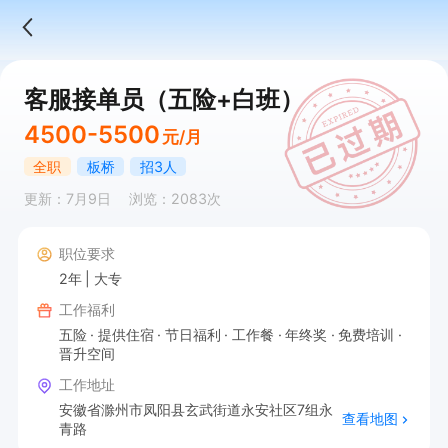
客服接单员（五险+白班）
4500-5500
元/月
全职
板桥
招3人
更新：7月9日
浏览：2083次
职位要求
2年
大专
工作福利
五险
提供住宿
节日福利
工作餐
年终奖
免费培训
晋升空间
工作地址
安徽省滁州市凤阳县玄武街道永安社区7组永
查看地图
青路