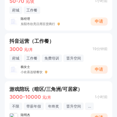
50-70
1小时前
元/次
府城
工作餐
陈经理
申请
东阳市欣亮日用百货商行
抖音运营（工作餐）
3000
19分钟前
元/月
府城
工作餐
免费培训
晋升空间
杨女士
申请
小欢喜连锁餐饮
游戏陪玩（暗区/三角洲/可居家）
3000-10000
1小时前
元/月
不限
带薪年假
年终奖
晋升空间
...
陆明杰