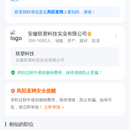
畅。

联系我时请说是在
凤阳直聘
上看到的，谢谢！
5、对每车次的发货做好记录，并登记到公司车辆
安排表上，以便查询。

安徽联塑科技实业有限公司
6、按客户申领资料规定，及时跟进和跟车登记；
100-1000人
城建、房产、建材、装潢
协助各部门对客户的跟车物品作跟车安排及登记，
联塑科技
以便核查、跟进。

安徽联塑科技实业有限公司
7、按退货的要求及流程，对客户的退货申请作检
求职过程中请勿缴纳费用，保持谨慎防止受骗！
查、提交以及跟踪反馈，及时跟进客户退货需求。

8、接收客户的信息查询及收集客户信息反馈，把
凤阳直聘安全提醒
客户投诉及时传递给相关部门跟踪反馈及记录汇
求职过程中请勿缴纳费用，保持谨慎，防止诈骗。如有不
总，保证客户反馈信息及时处理。

实，请立即举报！
立即举报 >
9、跟进客户所有发货信息，保证客户在系统上48
小时内的签收确认。

相似的职位
10、完成上级交付的其他工作。