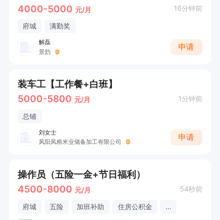
4000-5000
16分钟前
元/月
府城
满勤奖
解磊
申请
景韵
装车工【工作餐+白班】
5000-5800
1分钟前
元/月
总铺
刘女士
申请
凤阳凤粮米业储备加工有限公司
操作员（五险一金+节日福利）
4500-8000
54秒前
元/月
府城
五险
加班补助
住房公积金
...