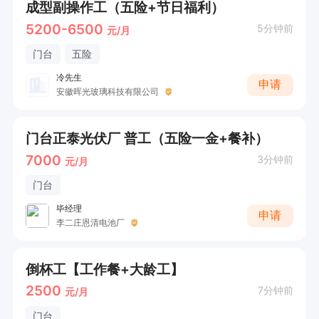
成型副操作工（五险+节日福利）
5200-6500
5分钟前
元/月
门台
五险
冷先生
申请
安徽晖光玻璃科技有限公司
门台正泰光伏厂 普工（五险一金+餐补）
7000
3分钟前
元/月
门台
毕经理
申请
李二庄恩清电池厂
倒杯工【工作餐+大龄工】
2500
7分钟前
元/月
门台