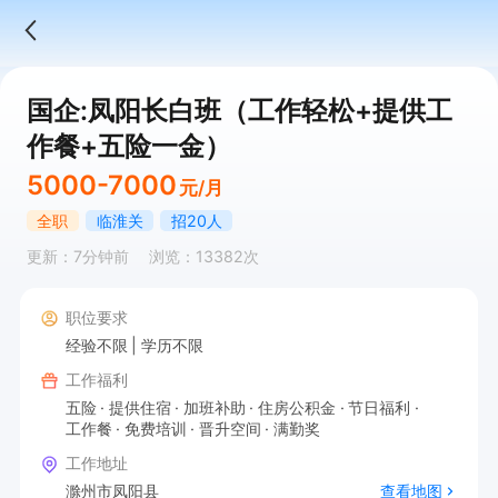
国企:凤阳长白班（工作轻松+提供工
作餐+五险一金）
5000-7000
元/月
全职
临淮关
招20人
更新：7分钟前
浏览：13382次
职位要求
经验不限
学历不限
工作福利
五险
提供住宿
加班补助
住房公积金
节日福利
工作餐
免费培训
晋升空间
满勤奖
工作地址
滁州市凤阳县
查看地图