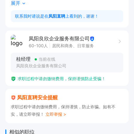
展开
金是拿百分比，主操手400元，副操手300元，如
果当月绩效90分，主操手就是360元，副操手27
联系我时请说是在
凤阳直聘
上看到的，谢谢！
0）+高温补贴（6月，7月，8月三个月，工作场所
不能将至33℃的一天发放15元高温补贴）+加班
凤阳良欣企业服务有限公司
工资（以基本工资的1.5倍，2倍为计算，综合算下
60-100人
居民和商务、日常服务
来约等于23元1小时）+夜班补贴

桂经理
当前在线
转正后（扣除五险一金，500元左右）在4500-70
凤阳良欣企业服务有限公司
00元

求职过程中请勿缴纳费用，保持谨慎防止受骗！
工资发放时间为次月的15-18日

公司生产3D打印的金属粉末耗材，上班全天都需
凤阳直聘安全提醒
要佩戴防尘口罩，安全帽，如果能接受在确认是否
求职过程中请勿缴纳费用，保持谨慎，防止诈骗。如有不
来面试。谢谢！
实，请立即举报！
立即举报 >
相似的职位