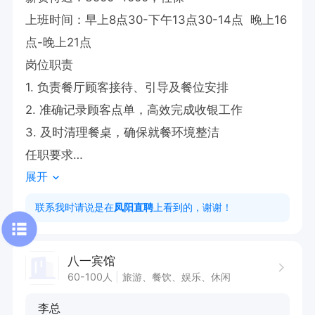
上班时间：早上8点30-下午13点30-14点  晚上16
点-晚上21点

岗位职责

1. 负责餐厅顾客接待、引导及餐位安排

2. 准确记录顾客点单，高效完成收银工作

3. 及时清理餐桌，确保就餐环境整洁

任职要求

展开
1. 有餐饮服务经历

2. 具备良好沟通能力，能热情接待顾客

联系我时请说是在
凤阳直聘
上看到的，谢谢！
3. 工作认真负责，有较强的服务意识

欢迎来电咨询，来电请说凤阳直聘看见谢谢！

八一宾馆
（点击下方申请职位 获取联系方式）
60-100人
旅游、餐饮、娱乐、休闲
李总