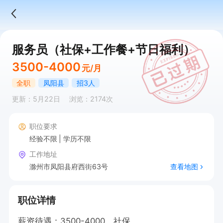
服务员（社保+工作餐+节日福利）
3500-4000
元/月
全职
凤阳县
招3人
更新：5月22日
浏览：2174次
职位要求
经验不限
学历不限
工作地址
滁州市凤阳县府西街63号
查看地图
职位详情
薪资待遇：3500-4000，社保
