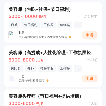
美容师（包吃+社保+节日福利）
5000-10000
21分钟前
元/月
府城
节日福利
工作餐
年终奖
...
赵总
申请
凤阳县府城索菲亚女子养生馆商贸城店
美容师（高提成+人性化管理+工作氛围轻松+餐补）
5000-8000
2小时前
元/月
凤阳县
餐补
带薪年假
工作餐
...
王总
申请
凤阳诗美诗格美容院
美容师头疗师（节日福利+提供培训）
3000-6000
1天前
元/月