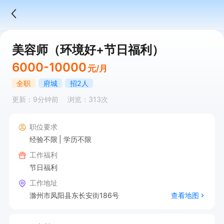
美容师（环境好+节日福利）
6000-10000
元/月
全职
府城
招2人
更新：9分钟前
浏览：313次
职位要求
经验不限
学历不限
工作福利
节日福利
工作地址
滁州市凤阳县东长安街186号
查看地图