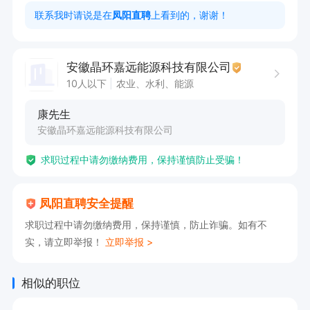
2. 工作态度严谨，具备较强的责任心和执行力。  

联系我时请说是在
凤阳直聘
上看到的，谢谢！
3. 熟练掌握电焊技能，能独立完成焊接任务。  

安徽晶环嘉远能源科技有限公司
我们提供具有竞争力的薪酬待遇（5500-6500元/
10人以下
农业、水利、能源
月），完善的五险一金保障，以及工作餐支持。

康先生
欢迎有志于机械维修领域的优秀人才加入，共同成
安徽晶环嘉远能源科技有限公司
长与发展。

求职过程中请勿缴纳费用，保持谨慎防止受骗！
电话联系时间！！！7.30-19.30，其他时间勿扰

凤阳直聘安全提醒
欢迎来电咨询，来电请说是在凤阳直聘看见的，谢
求职过程中请勿缴纳费用，保持谨慎，防止诈骗。如有不
谢

实，请立即举报！
立即举报 >
【点击申请职位获取联系方式】
相似的职位