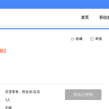
首页
职位
收藏
举报
招】
百货零售 - 营业员/店员
职位已停招
3人
不限