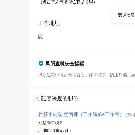
（点击下方申请职位获取号码）
安徽省滁
工作地址
凤阳直聘安全提醒
求职过程中请勿缴纳费用，保持谨慎，防止诈骗。
可能感兴趣的职位
栏杆牛肉汤 煮面师（工作简单+工作餐）
[府城]
好想来钟楼店
/ 3800-5000元/月 /