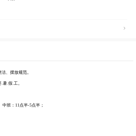
整洁、摆放规范。
暑.假.工。
 。中班：11点半-5点半；