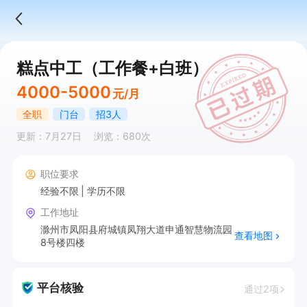
糕点中工（工作餐+白班）
4000-5000
元/月
全职
门台
招3人
更新：7月27日
浏览：680次
职位要求
经验不限
学历不限
工作地址
滁州市凤阳县府城镇凤翔大道申通智慧物流园
查看地图
8号楼四楼
平台核验
通过2项