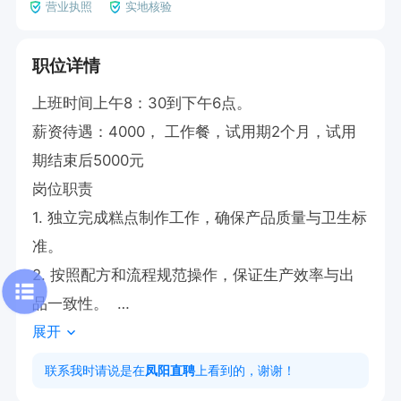
营业执照
实地核验
职位详情
上班时间上午8：30到下午6点。

薪资待遇：4000， 工作餐，试用期2个月，试用
期结束后5000元

岗位职责  

1. 独立完成糕点制作工作，确保产品质量与卫生标
准。  

2. 按照配方和流程规范操作，保证生产效率与出
品一致性。  

展开
3必须有3年以上烘焙从业经验。

岗位职责：能自己独立操作，要求身体健康，有责
联系我时请说是在
凤阳直聘
上看到的，谢谢！
任心。
