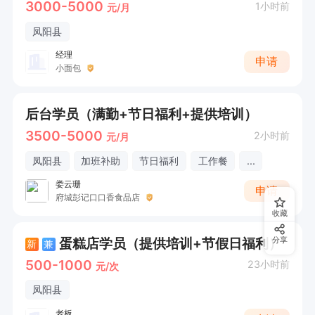
3000-5000
1小时前
元/月
凤阳县
经理
申请
小面包
后台学员（满勤+节日福利+提供培训）
3500-5000
2小时前
元/月
凤阳县
加班补助
节日福利
工作餐
...
娄云珊
申请
府城彭记口口香食品店
收藏
蛋糕店学员（提供培训+节假日福利）
分享
新
兼
500-1000
23小时前
元/次
凤阳县
老板