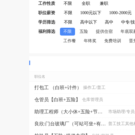
工作性质
不限
全职
兼职
职位薪资
不限
1000元以下
1000-2000元
学历筛选
不限
高中以下
高中
中专/
福利筛选
不限
五险
提供住宿
年底双
工作餐
年终奖
免费培训
晋
职位名
打包工 （白班+计件）
操作工/普工
仓管员【白班+五险】
仓库管理员
助理工程师（大小休+五险+节假日福利）
市场助理/专员
良欣:门台玻璃厂（可站可坐+有班车）
普工技工其他