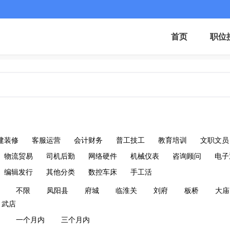
首页
职位
建装修
客服运营
会计财务
普工技工
教育培训
文职文员
物流贸易
司机后勤
网络硬件
机械仪表
咨询顾问
电子
编辑发行
其他分类
数控车床
手工活
不限
凤阳县
府城
临淮关
刘府
板桥
大庙
武店
一个月内
三个月内