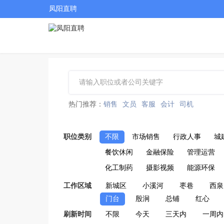
凤阳直聘
热门推荐：
销售
文员
客服
会计
司机
职位类别
不限
市场销售
行政人事
城
餐饮休闲
金融保险
管理运营
化工制药
摄影视频
能源环保
工作区域
新城区
小溪河
枣巷
西泉
门台
殷涧
总铺
红心
刷新时间
不限
今天
三天内
一周内