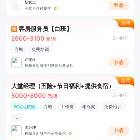
杨女士
申请
小欢喜连锁餐饮
急聘
客房服务员【白班】
新
2600-3100
9小时前
元/月
府城
免费培训
卢老板
申请
凤阳县府城明都君悦商务酒店
急聘
大堂经理（五险+节日福利+提供食宿）
5000-8000
13小时前
元/月
实地核验
府城
工作餐
年终奖
免费培训
...
李经理
申请
凤阳县府城兰亭茶叙茶馆