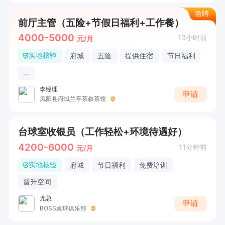
急聘
前厅主管（五险+节假日福利+工作餐）
4000-5000
13小时前
元/月
实地核验
府城
五险
提供住宿
节日福利
...
李经理
申请
凤阳县府城兰亭茶叙茶馆
台球室收银员（工作轻松+环境待遇好）
4200-6000
11分钟前
元/月
实地核验
府城
节日福利
免费培训
晋升空间
尤总
申请
BOSS桌球俱乐部