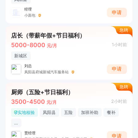
经理
申请
小面包
急聘
店长（带薪年假+节日福利）
5000-8000
1小时前
元/月
新城区
刘总
申请
凤阳县府城新城汽车服务站
急聘
厨师（五险+节日福利）
3500-4500
2小时前
元/月
实地核验
凤阳县
五险
加班补助
餐补
...
贾经理
申请