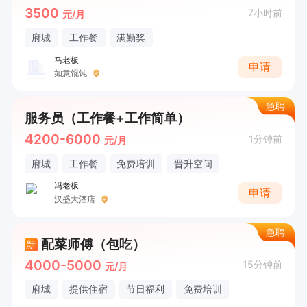
3500
7小时前
元/月
府城
工作餐
满勤奖
马老板
申请
如意馄饨
急聘
服务员（工作餐+工作简单）
4200-6000
1分钟前
元/月
府城
工作餐
免费培训
晋升空间
冯老板
申请
汉盛大酒店
急聘
配菜师傅（包吃）
新
4000-5000
15分钟前
元/月
府城
提供住宿
节日福利
免费培训