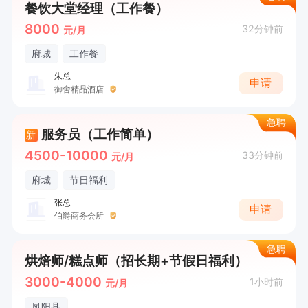
餐饮大堂经理（工作餐）
8000
32分钟前
元/月
府城
工作餐
朱总
申请
御舍精品酒店
急聘
服务员（工作简单）
新
4500-10000
33分钟前
元/月
府城
节日福利
张总
申请
伯爵商务会所
急聘
烘焙师/糕点师（招长期+节假日福利）
3000-4000
1小时前
元/月
凤阳县