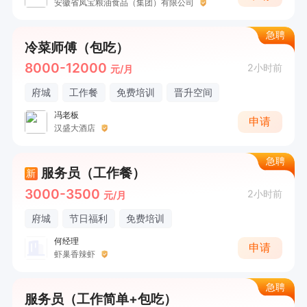
安徽省凤宝粮油食品（集团）有限公司
急聘
冷菜师傅（包吃）
8000-12000
2小时前
元/月
府城
工作餐
免费培训
晋升空间
冯老板
申请
汉盛大酒店
急聘
服务员（工作餐）
新
3000-3500
2小时前
元/月
府城
节日福利
免费培训
何经理
申请
虾巢香辣虾
急聘
服务员（工作简单+包吃）