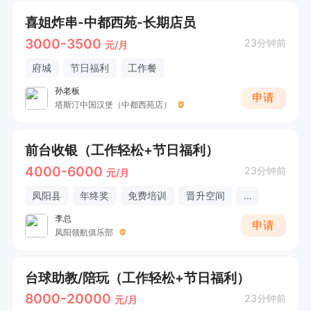
喜姐炸串-中都西苑-长期店员
3000-3500
23分钟前
元/月
府城
节日福利
工作餐
孙老板
申请
塔斯汀中国汉堡（中都西苑店）
前台收银（工作轻松+节日福利）
4000-6000
23分钟前
元/月
凤阳县
年终奖
免费培训
晋升空间
...
李总
申请
凤阳领航俱乐部
台球助教/陪玩（工作轻松+节日福利）
8000-20000
23分钟前
元/月