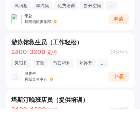
凤阳县
年终奖
免费培训
晋升空间
...
李总
申请
凤阳领航俱乐部
游泳馆救生员（工作轻松）
2800-3200
24分钟前
元/月
凤阳县
五险
节日福利
年终奖
...
张先生
申请
凤阳奥体中心
塔斯汀晚班店员（提供培训）
3400-4500
34分钟前
元/月
府城
节日福利
工作餐
郭金锁
申请
塔斯汀中国汉堡（中都西苑店）