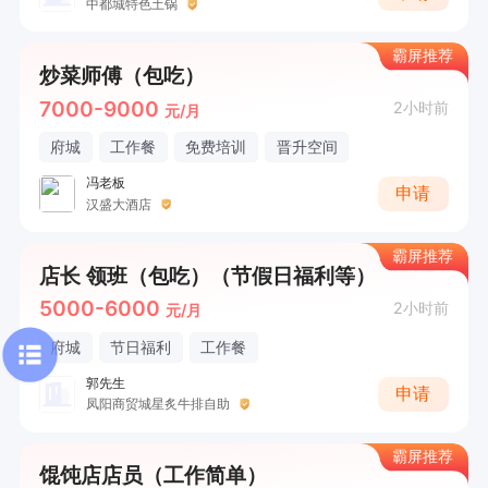
中都城特色土锅
霸屏推荐
炒菜师傅（包吃）
7000-9000
2小时前
元/月
府城
工作餐
免费培训
晋升空间
冯老板
申请
汉盛大酒店
霸屏推荐
店长 领班（包吃）（节假日福利等）
5000-6000
2小时前
元/月
府城
节日福利
工作餐
郭先生
申请
凤阳商贸城星炙牛排自助
霸屏推荐
馄饨店店员（工作简单）