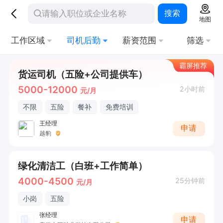
搜索
地图
工作区域
司机后勤
薪资范围
筛选
霸屏推荐
货运司机（五险+公司提供车）
5000-12000
2小时前
元/月
不限
五险
餐补
免费培训
王经理
申请
越豹
绿化清洁工（白班+工作简单）
4000-4500
25分钟前
元/月
小岗
五险
张经理
申请