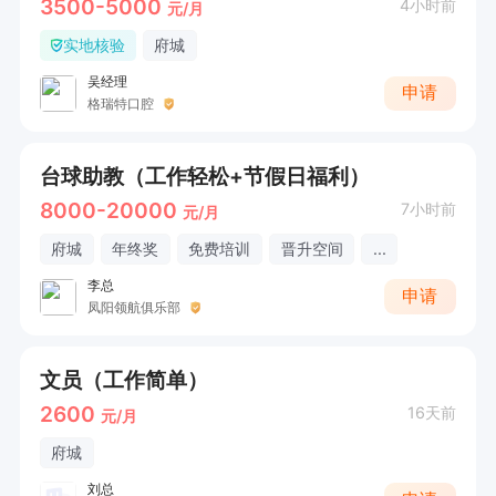
3500-5000
4小时前
元/月
实地核验
府城
吴经理
申请
格瑞特口腔
台球助教（工作轻松+节假日福利）
8000-20000
7小时前
元/月
府城
年终奖
免费培训
晋升空间
...
李总
申请
凤阳领航俱乐部
文员（工作简单）
2600
16天前
元/月
府城
刘总