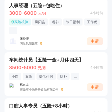
人事经理（五险+包吃住）
3000-6000
4小时前
元/月
实地核验
凤阳县
餐补
节日福利
工作餐
...
张经理
申请
明发凤阳饭店
车间统计员【五险一金+月休四天】
3500-5000
4小时前
元/月
小岗
五险
提供住宿
话补
...
祝女士
申请
安徽省小岗盼盼食品有限公司
口腔人事专员（五险+8小时）