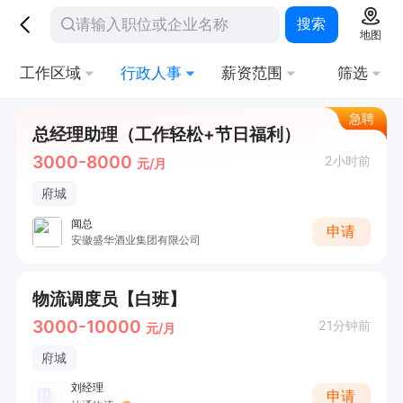
搜索
地图
工作区域
行政人事
薪资范围
筛选
急聘
总经理助理（工作轻松+节日福利）
3000-8000
2小时前
元/月
府城
闻总
申请
安徽盛华酒业集团有限公司
物流调度员【白班】
3000-10000
21分钟前
元/月
府城
刘经理
申请