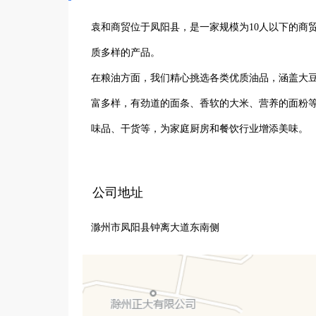
袁和商贸位于凤阳县，是一家规模为10人以下的商
质多样的产品。

在粮油方面，我们精心挑选各类优质油品，涵盖大
富多样，有劲道的面条、香软的大米、营养的面粉
味品、干货等，为家庭厨房和餐饮行业增添美味。

公司始终秉持诚信经营的理念，严格把控产品质量
们赢得了众多客户的信赖与支持。无论是个人消费
公司地址
加便捷。袁和商贸将继续深耕粮油、米面/副食品市
滁州市凤阳县钟离大道东南侧
和服务，努力成为值得信赖的商贸伙伴。