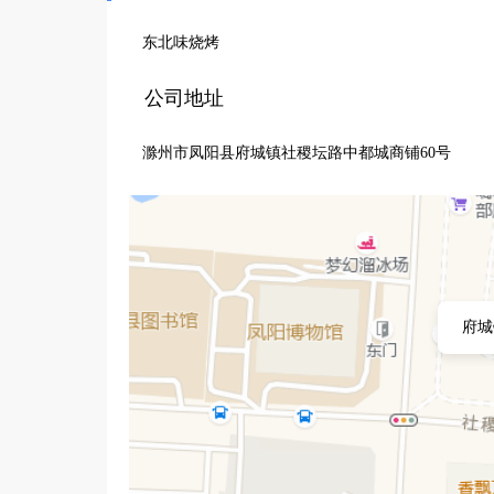
东北味烧烤
公司地址
滁州市凤阳县府城镇社稷坛路中都城商铺60号
府城