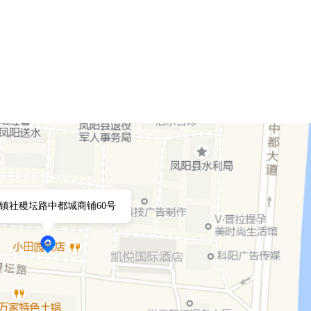
镇社稷坛路中都城商铺60号