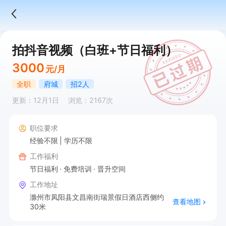
拍抖音视频（白班+节日福利）
3000
元/月
全职
府城
招2人
更新：12月1日
浏览：2167次
职位要求
经验不限
学历不限
工作福利
节日福利
免费培训
晋升空间
工作地址
滁州市凤阳县文昌南街瑞景假日酒店西侧约
查看地图
30米