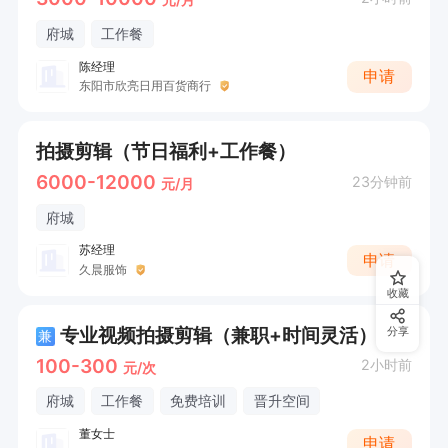
府城
工作餐
陈经理
申请
东阳市欣亮日用百货商行
拍摄剪辑（节日福利+工作餐）
6000-12000
23分钟前
元/月
府城
苏经理
申请
久晨服饰
收藏
专业视频拍摄剪辑（兼职+时间灵活）
分享
兼
100-300
2小时前
元/次
府城
工作餐
免费培训
晋升空间
董女士
申请