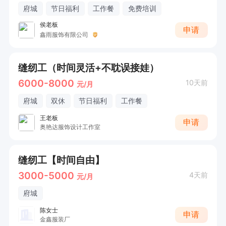
府城
节日福利
工作餐
免费培训
侯老板
申请
鑫雨服饰有限公司
缝纫工（时间灵活+不耽误接娃）
6000-8000
10天前
元/月
府城
双休
节日福利
工作餐
王老板
申请
奥艳达服饰设计工作室
缝纫工【时间自由】
3000-5000
4天前
元/月
府城
陈女士
申请
金鑫服装厂