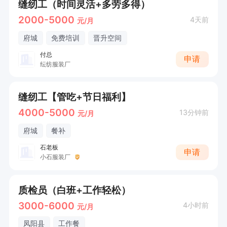
缝纫工（时间灵活+多劳多得）
2000-5000
4天前
元/月
府城
免费培训
晋升空间
付总
申请
纭纺服装厂
缝纫工【管吃+节日福利】
4000-5000
13分钟前
元/月
府城
餐补
石老板
申请
小石服装厂
质检员（白班+工作轻松）
3000-6000
4小时前
元/月
凤阳县
工作餐